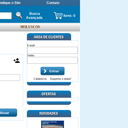
Indique o Site
Contato
Busca
Itens:
0
Avançada
MOLUSCOS
E-mail
Senha

Cadastre-se
Esqueceu a senha?